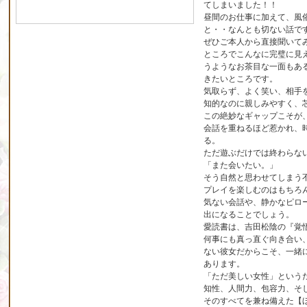
てしまいました！！
昼間のお仕事に加えて、風
と・・なんとも切ない話で
ぜひご本人から直接聞いて
ところでこんなに完璧に見
うようなお茶目な一面もあ
きたいところです。
気取らず、よく笑い、相手
知的なのに親しみやすく、
この絶妙なギャップこそが
会話を重ねるほど惹かれ、
る。
ただ遊ぶだけでは終わらな
「また会いたい。」
そう自然と思わせてしまう
プレイを楽しむのはもちろ
気ない会話や、静かなピロ
出になることでしょう。
愛読書は、吉田松陰の『覚
何事にも真っ直ぐ向き合い
ない彼女だからこそ、一緒
あります。
「ただ美しい女性」という
知性、人間力、包容力、そ
そのすべてを兼ね備えた【ほ