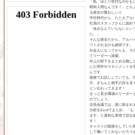
「私、ゆとり世代なのかも
昭和人間なんです！」とち
る彼女が愛おしい☆
学生時代から、たとえアル
社員のスタッフさんに認め
「休みなんていらないとい
た。」
そんな彼女だから、アルバ
ウトされるのも納得です。
社会人になってからも、そ
てリーダーへ抜擢。
年上の部下をまとめる難し
に心理学やマネジメントを
んです。
面接でお話ししていても、
方、きちんと相手の目を見
ビン伝わってきます！
きっと若き職場のリーダー
のでしょう。
店長会議では、誰に頼まれ
分析をExcelでまとめ、
ます」と真剣な表情で語る
す！
キャストの面接をしていた
して働いてくれないだろう