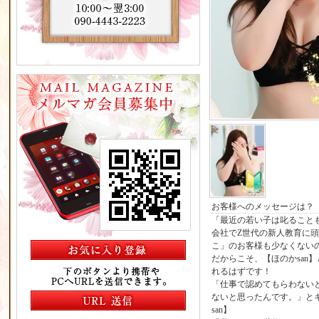
お客様へのメッセージは？
「最近の若い子は叱ること
会社でZ世代の新人教育に
こ」のお客様も少なくない
だからこそ、【ほのかsan
れるはずです！
「仕事で認めてもらわない
ないと思ったんです。」と
san】