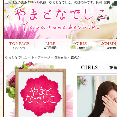
三河地区の人妻デリヘル風俗「やまとなでしこ」のほのかです。岡崎･豊田･安
やまとなでしこ
>
トップページ
>
在籍女性
>
ほのか